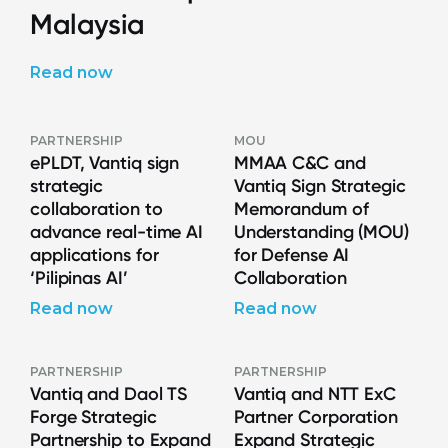
Malaysia
Read now
PARTNERSHIP
MOU
ePLDT, Vantiq sign
MMAA C&C and
strategic
Vantiq Sign Strategic
collaboration to
Memorandum of
advance real-time AI
Understanding (MOU)
applications for
for Defense AI
‘Pilipinas AI’
Collaboration
Read now
Read now
PARTNERSHIP
PARTNERSHIP
Vantiq and Daol TS
Vantiq and NTT ExC
Forge Strategic
Partner Corporation
Partnership to Expand
Expand Strategic