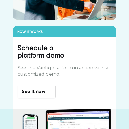
HOW IT WORKS
Schedule a
platform demo
See the Vantiq platform in action with a
customized demo.
See It now