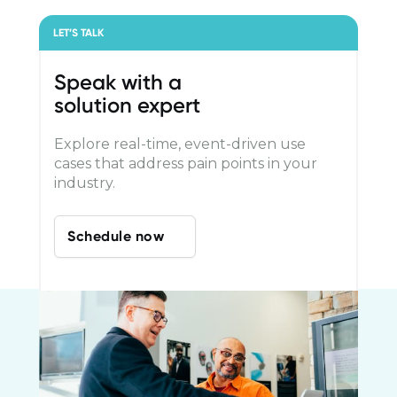
LET’S TALK
Speak with a
solution expert
Explore real-time, event-driven use
cases that address pain points in your
industry.
Schedule now