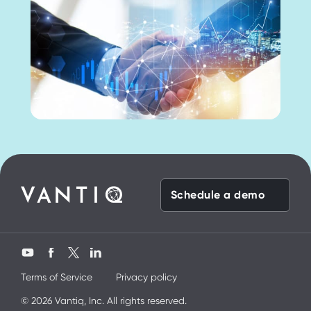
Schedule a demo
Twitter
YouTube
Facebook
LinkedIn
Terms of Service
Privacy policy
contact us
get started
ktik
mobil porno
© 2026 Vantiq, Inc. All rights reserved.
ve bir yandanda onu nasıl kullanırım diye düşünüyor