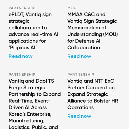
PARTNERSHIP
MOU
ePLDT, Vantiq sign
MMAA C&C and
strategic
Vantiq Sign Strategic
collaboration to
Memorandum of
advance real-time AI
Understanding (MOU)
applications for
for Defense AI
‘Pilipinas AI’
Collaboration
Read now
Read now
PARTNERSHIP
PARTNERSHIP
Vantiq and Daol TS
Vantiq and NTT ExC
Forge Strategic
Partner Corporation
Partnership to Expand
Expand Strategic
Real-Time, Event-
Alliance to Bolster HR
Driven AI Across
Operations
Korea’s Enterprise,
Read now
Manufacturing,
Logistics, Public, and