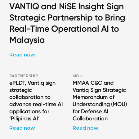
VANTIQ and NiSE Insight Sign
Strategic Partnership to Bring
Real-Time Operational AI to
Malaysia
Read now
PARTNERSHIP
MOU
ePLDT, Vantiq sign
MMAA C&C and
strategic
Vantiq Sign Strategic
collaboration to
Memorandum of
advance real-time AI
Understanding (MOU)
applications for
for Defense AI
‘Pilipinas AI’
Collaboration
Read now
Read now