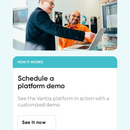
HOW IT WORKS
Schedule a
platform demo
See the Vantiq platform in action with a
customized demo.
See It now