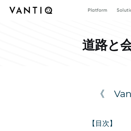
Platform
Company
Access Vantiq's complete resource library,
Solutions
Partners
Platform
Soluti
from podcasts to case studies to media
Understand why Vantiq is the leading
Meet the team behind Vantiq and discover
Discover how organizations of any size
Explore partnering with Vantiq to create
coverage.
platform for creating and operating real-time
how we're leading the future of real-time
transform their operations with Vantiq's real-
global business opportunities and outcomes.
intelligent systems.
intelligent operations.
time orchestration platform, from healthcare
Become a partner
to public safety.
道路と
《 Va
【目次】