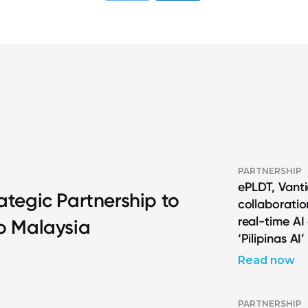
PARTNERSHIP
ePLDT, Vanti
ategic Partnership to
collaborati
real-time AI
to Malaysia
‘Pilipinas AI’
Read now
PARTNERSHIP