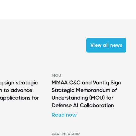
View all news
MOU
q sign strategic
MMAA C&C and Vantiq Sign
on to advance
Strategic Memorandum of
 applications for
Understanding (MOU) for
Defense AI Collaboration
Read now
PARTNERSHIP