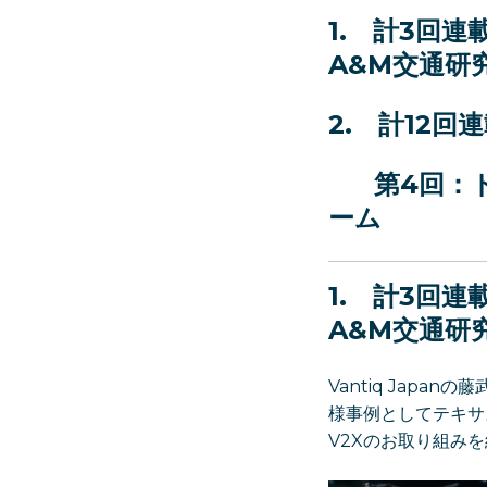
1. 計3回
A&M交通研究
2.
計12回
第4回：
ーム
1. 計3回
A&M交通研究
Vantiq Jap
様事例としてテキサスA&M
V2Xのお取り組み