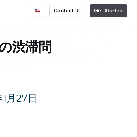
Contact Us
Get Started
PARTNER SHOWCASE
Smart Spaces
urces
CODIE AWARD
VANTIQ CO-FOUNDER & CEO
Discover D-Resilio, Japan’s national
Vantiq Wins 2025 CODiE Award for Best
Watch Vantiq CEO Marty Sprinzen’s
disaster resilience platform built by NTT
Energy
AI Solution for Healthcare
keynote from the 2025 Vantiq AI Summit
Data on the Vantiq platform.
os
Learn more
Watch Now
Cybersecurity
Learn more
の渋滞問
(EDA)
1月27日