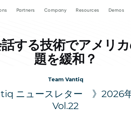
OVERVIEW
WHO WE ARE
DIFFERENTIATORS
EVENTS
White papers
In the news
INDUSTRIES
KNOW MORE
RESOURCES
ons
Partners
Company
Resources
Demos
Platform
About Vantiq
Agentic AI
Event calendar
Data sheets
Press releases
Public Safety
Manufacturing
Our partners
Current partner reso
Why Vantiq
Generative AI
AI Summits
Videos/Webinars
Defense
Telecom
Why partner with Vantiq?
TRAINING
SUCCESS STORIES
Our team
Real-time
Vantiq House at Dav
Blog
Community portal
Healthcare
Financial Services
Case studies
会話する技術でアメリカ
Careers
Event-driven architecture 
Demo Library
Testimonials
題を緩和？
Team Vantiq
ntiq ニュースレター 》2026年
Vol.22