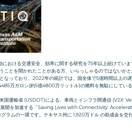
移動における交通安全、効率に関する研究を75年以上続けてい
うことを聞かれたことがある方、いらっしゃるのではないかと
となっており、2022年の統計では、国全体で5億時間以上の遅延
4485万ガロン(約5億4800万リットル)の燃料を無駄にしてい
運輸省 (USDOT)による、車両とインフラ間通信 (V2X: Vehic
展開を加速する「Saving Lives with Connectivity: Accelerat
」プログラムの一環です。テキサス州に 1,920万ドル の助成金を交