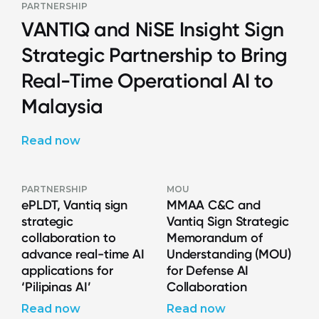
PARTNERSHIP
VANTIQ and NiSE Insight Sign
Strategic Partnership to Bring
Real-Time Operational AI to
Malaysia
Read now
PARTNERSHIP
MOU
ePLDT, Vantiq sign
MMAA C&C and
strategic
Vantiq Sign Strategic
collaboration to
Memorandum of
advance real-time AI
Understanding (MOU)
applications for
for Defense AI
‘Pilipinas AI’
Collaboration
Read now
Read now