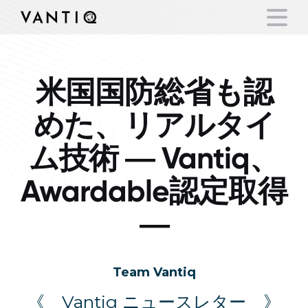
米国国防総省も認
Platform
めた、リアルタイ
Solutions
ム技術 ― Vantiq、
Partners
Awardable認定取得
Company
―
Resources
Team Vantiq
Language
《 Vantiq ニュースレター 》