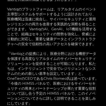
Vantiqのプラットフォームは、リアルタイムのイベント
主導型システムをサポートするように設計されており、
医療機関は迅速に統合し、サイバーセキュリティと運用
レジリエンスの両方を改善する実践的な洞察を得ること
ができます。 VantiqのAI、GenAI、IoT機能を活用する
ことで、組織はセキュリティの態勢を強化し、脅威によ
り動的に対応し、重要な健康データとインフラストラク
チャへの安全で信頼性の高いアクセスを確保できます。
「Vantiqとの提携により、医療分野における機密データ
を保護する高度なリアルタイムのサイバーセキュリティ
ソリューションを提供することが可能になります。私た
ちは、インテリジェントで安全でレジリジェントなシス
テムのための新しい基準を設定しています」と、
OneTierのCEOであるChris Romeo氏は述べています。
「今後の HIMSS パネルで、医療におけるサイバーセキ
ュリティの将来とパートナーシップが果たす重要な役割
について話し合う予定の HIMSS パネルで、このイノベ
ーションについてさらに詳しく説明できることを楽しみ
にしています」