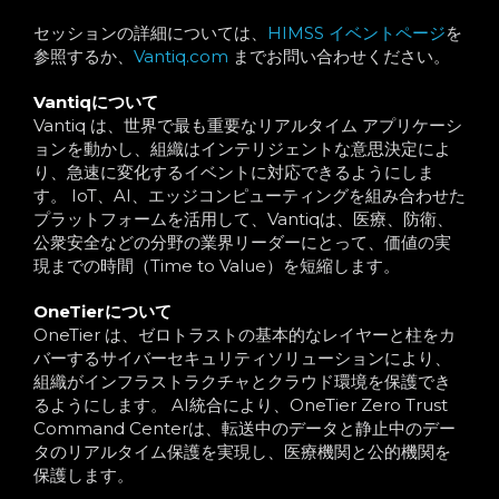
セ
ッションの詳細については、
HIMSS イベントページ
を
参照する
か
、
Vantiq.com
までお問い合わせください
。
Vantiqについて
Vantiq は、世界で最も重要なリアルタイム アプリケーシ
ョンを動かし、組織はインテリジェントな意思決定によ
り、急速に変化するイベントに対応できるようにしま
す。 IoT、AI、エッジコンピューティングを組み合わせた
プラットフォームを活用して、Vantiqは、医療、防衛、
公衆安全などの分野の業界リーダーにとって、価値の実
現までの時間（Time to Value）を短縮します。
OneTierについて
OneTier は、ゼロトラストの基本的なレイヤーと柱をカ
バーするサイバーセキュリティソリューションにより、
組織がインフラストラクチャとクラウド環境を保護でき
るようにします。 AI統合により、OneTier Zero Trust
Command Centerは、転送中のデータと静止中のデー
タのリアルタイム保護を実現し、医療機関と公的機関を
保護します。