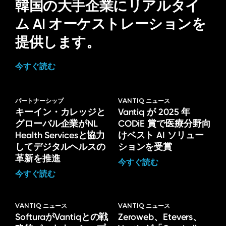
韓国の大手企業にリアルタイ
ム AI オーケストレーションを
提供します。
今すぐ読む
パートナーシップ
VANTIQ ニュース
キーイン・カレッジと
Vantiq が 2025 年
グローバル企業がNL
CODiE 賞で医療分野向
Health Servicesと協力
けベスト AI ソリュー
してデジタルヘルスの
ションを受賞
革新を推進
今すぐ読む
今すぐ読む
VANTIQ ニュース
VANTIQ ニュース
SofturaがVantiqとの戦
Zeroweb、Etevers、