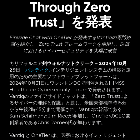
Through Zero
Trust」を発表
Fireside Chat with OneTier が発表するVantiqの専門知
識を紹介し、Zero Trust フレームワークを活用し、医療
におけるサイバーセキュリティを大幅に改善
カリフォルニア
州ウォルナットクリーク – 2024年10月
29
日
–
バンティク,
インテリジェントシステムの構築と運
用のための主要なソフトウェアプラットフォームは、
2024年10月31日にワシントンDCで開催されるHIMSS
Healthcare Cybersecurity Forumで発表されます。
Vantiqのファイアサイドチャットは、「Zero Trustによ
るサイバーの理解と保護」と題し、米国東部標準時15分
から午後2時45分まで開催され、Vantiqの幹部である
Sam SchifmanとJim Riceが参加し、OneTierのCEO兼
創業者であるChris Romeo氏が加わります。
Vantiq と OneTier は、医療におけるインテリジェント