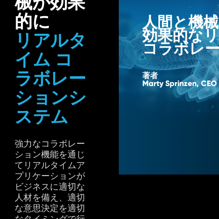
械が効果
的に
人間と機械
効果的な
リアルタ
コラボレ
イム コ
ラボレー
著者
Marty Sprinzen, CEO
ションシ
ステム
強力なコラボレー
ション機能を通じ
てリアルタイムア
プリケーションが
ビジネスに適切な
人材を備え、適切
な意思決定を適切
なタイミングで行