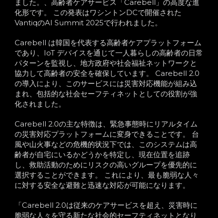
ました。
、高齢者ケアサービス「Carebell」の高度な進
化形です。 この発表はワシントンDCで開催された
VantiqのAI Summit 2025で行われました。
Carebell は韓国を代表する高齢者ケアプラットフォーム
であり、IoT デバイスを通じて一人暮らしの高齢者の日常
パターンを監視し、地方政府や社会福祉ネットワークと
協力して高齢者の安全を確保しています。 Carebell 2.0
の導入により、このサービスには災害対応機能が組み込
まれ、包括的な社会セーフティネットとしての役割が強
化されました。
Carebell 2.0の主な特徴は、緊急事態時にリアルタイム
の災害対応プラットフォームに変身できることです。 台
風や山火事などの危機的状況下では、このシステムは高
齢者が自宅にいるかどうかを特定し、現在位置を追跡
し、救助活動のためにリスクの高いグループを優先的に
選択することができます。 これにより、最も脆弱な人々
に対する安全な避難と迅速な対応が可能になります。
「Carebell 2.0は従来のケアサービスを超え、災害時に
脆弱な人々を守る新たな社会的セーフティネットとなり