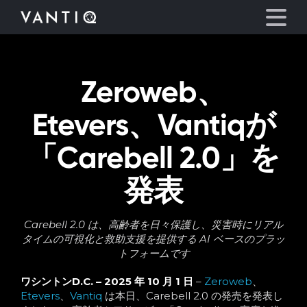
Zeroweb、
プラットフォーム
Etevers、Vantiqが
事業内容
「Carebell 2.0」を
パートナーシップ
発表
お役立ち情報
Carebell 2.0 は、高齢者を日々保護し、災害時にリアル
タイムの可視化と救助支援を提供する AI ベースのプラッ
会社情報
トフォームです
言語
ワシントンD.C. – 2025 年 10 月 1 日
–
Zeroweb
、
Etevers
、
Vantiq
は本日、Carebell 2.0 の発売を発表し