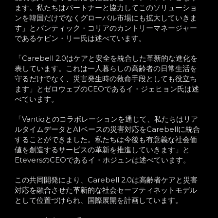
ます。私たちはパートナーと協力してこのソリューショ
ンを韓国だけでなくグローバル市場にも拡大していきま
す」とバンティック・コリアのカントリーマネージャー
であるケビン・リー氏は述べています。
「Carebell 2.0はケアと安全を統合した革新的な進化を
表しています。これは一人暮らしの高齢者の日常生活を
守るだけでなく、災害発生時の救命手段としても役立ち
ます」とゼロウェブのCEOであるイ・ジェヒョン氏は述
べています。
「Vantiqとのコラボレーションを通じて、私たちはリア
ルタイムデータとAIベースの災害対応をCarebellに統合
することができました。私たちは今後も有意義な社会価
値を創造するサービスの革新を推進していきます」と
EteversのCEOであるイ・ホジュンは述べています。
この共同開発により、Carebell 2.0は高齢者ケアと災害
対応を融合させた革新的な社会セーフティネットモデル
として位置づけられ、国際展開を計画しています。