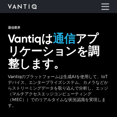
通信業界
プラットフォーム
Vantiqは
通信
アプ
事業内容
リケーションを調
整します。
パートナーシップ
お役立ち情報
Vantiqのプラットフォームは生成AIを使用して、IoT
デバイス、エンタープライズシステム、カメラなどか
らストリーミングデータを取り込んで分析し、エッジ
会社情報
（マルチアクセスエッジコンピューティング
（MEC））でのリアルタイムな状況認識を実現しま
す。
言語