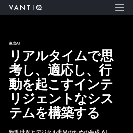
プラットフォーム
生成AI
リアルタイムで思
事業内容
考し、適応し、行
パートナーシップ
動を起こすインテ
お役立ち情報
リジェントなシス
会社情報
テムを構築する
言語
物理世界とデジタル世界のための生成 AI