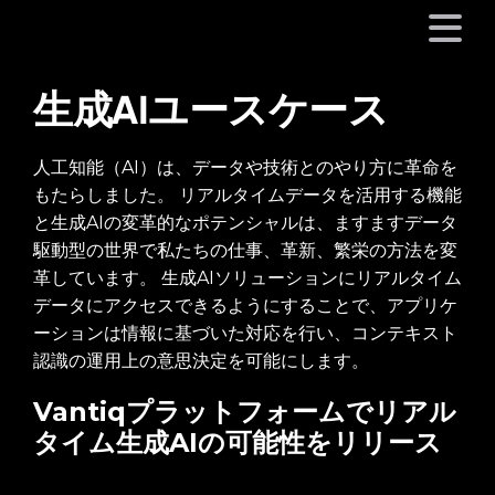
生成AIユースケース
プラットフォーム
人工知能（AI）は、データや技術とのやり方に革命を
もたらしました。 リアルタイムデータを活用する機能
事業内容
と生成AIの変革的なポテンシャルは、ますますデータ
駆動型の世界で私たちの仕事、革新、繁栄の方法を変
パートナーシップ
革しています。 生成AIソリューションにリアルタイム
データにアクセスできるようにすることで、アプリケ
お役立ち情報
ーションは情報に基づいた対応を行い、コンテキスト
認識の運用上の意思決定を可能にします。
会社情報
Vantiqプラットフォームでリアル
タイム生成AIの可能性をリリース
言語