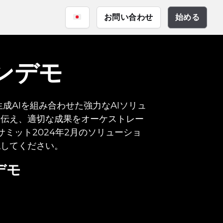
iq
お問い合わせ
始める
サイバーセキュリティ
資料
公共安全
ーション
ンデモ
テクチャ
生成AIを組み合わせた強力なAIソリュ
を伝え、適切な成果をオーケストレー
サミット2024年2月のソリューショ
認してください。
デモ