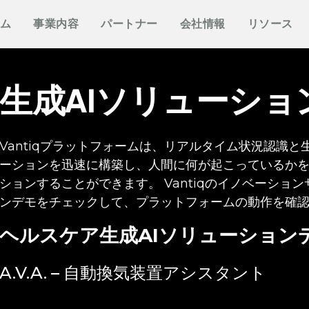
概要
私たちについて
他社との違い
イベント
ホワイトペーパー
メディアで見るVant
分野
もっと知る
資料
ム
事業内容
パートナー
会社情報
リソース
プラットフォーム
Vantiq について
エージェントAI
イベント
データシート
プレスリリース
防衛
情報通信
なぜ Vantiq とパートナーシッ
パートナー様向け
なぜ Vantiq なのか
生成AI
Vantiq AI サミット
プを組むのか
ビデオ/ウェビナー
エネルギー
医療
研修
ケーススタディ
私たちのチーム
リアルタイムアプリケ
ブログ
Vantiq コミュニティ
スマートスペース
導入事例
生成AIソリューショ
採用情報
イベント駆動型アーキ
ニュースレター
お客様の声
Vantiqプラットフォームは、リアルタイム状況認識と
ーションを迅速に構築し、人間に何が起こっているか
ションすることができます。 Vantiqのイノベーション
ンデモをチェックして、プラットフォームの動作を確
ヘルスケア
生成AIソリューション
A.V.A. – 自動換気装置アシスタント