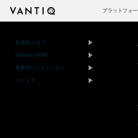
プラットフォーム
会社情報
Vantiqのポッドキャストをはじめとする導入事
事業内容
パートナー
プラットフォー
例、プレスリリースまで、お役立ち資料をご覧
Vantiqは、リアルタイムのインテリジェントシ
Vantiqを支えるチームをご紹介いたします。私
Vantiq のリアルタイムプラットフォームを活用
Vantiqとパートナーシップを組み、グローバル
いただけます。
ステムを構築・運用するための次世代型プラッ
たちがリアルタイムプラットフォームを活用し
することにより、あらゆる規模の企業・組織が
なビジネスチャンスを探ってみませんか。
トフォームです。
て、どのように次世代型の社会を創造している
医療から公共安全の分野まで、業務をどのよう
のか、是非ご覧ください。
パートナーになる
に変革しているのかをご紹介いたします。
生成AIとは？
Vantiq の特徴
業界別ソリューション
メディア