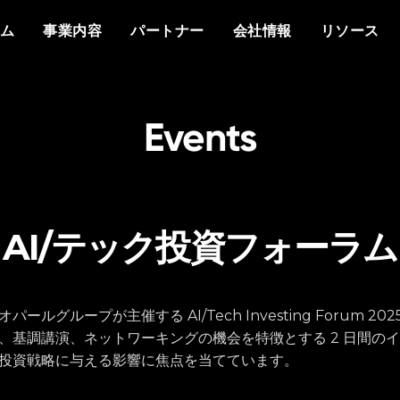
概要
私たちについて
他社との違い
イベント
ホワイトペーパー
メディアで見るVant
分野
もっと知る
資料
ム
事業内容
パートナー
会社情報
リソース
プラットフォーム
Vantiq について
エージェントAI
イベント
データシート
プレスリリース
防衛
情報通信
なぜ Vantiq とパートナーシッ
パートナー様向け
なぜ Vantiq なのか
生成AI
Vantiq AI サミット
プを組むのか
ビデオ/ウェビナー
エネルギー
医療
研修
ケーススタディ
私たちのチーム
リアルタイムアプリケ
ブログ
Vantiq コミュニティ
スマートスペース
導入事例
採用情報
Events
イベント駆動型アーキ
ニュースレター
お客様の声
AI/テック投資フォーラム
ルグループが主催する AI/Tech Investing Forum 2
、基調講演、ネットワーキングの機会を特徴とする 2 日間のイベ
投資戦略に与える影響に焦点を当てています。