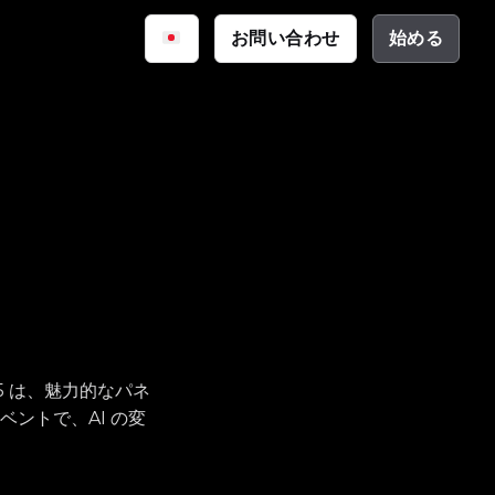
iq
お問い合わせ
始める
サイバーセキュリティ
資料
公共安全
ーション
テクチャ
025 は、魅力的なパネ
ントで、AI の変