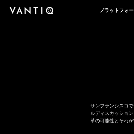
プラットフォーム
会社情報
Vantiqのポッドキャストをはじめとする導入事
事業内容
パートナー
プラットフォー
例、プレスリリースまで、お役立ち資料をご覧
Vantiqは、リアルタイムのインテリジェントシ
Vantiqを支えるチームをご紹介いたします。私
Vantiq のリアルタイムプラットフォームを活用
Vantiqとパートナーシップを組み、グローバル
いただけます。
ステムを構築・運用するための次世代型プラッ
たちがリアルタイムプラットフォームを活用し
することにより、あらゆる規模の企業・組織が
なビジネスチャンスを探ってみませんか。
トフォームです。
て、どのように次世代型の社会を創造している
医療から公共安全の分野まで、業務をどのよう
のか、是非ご覧ください。
パートナーになる
に変革しているのかをご紹介いたします。
サンフランシスコでオパー
ルディスカッション
革の可能性とそれが