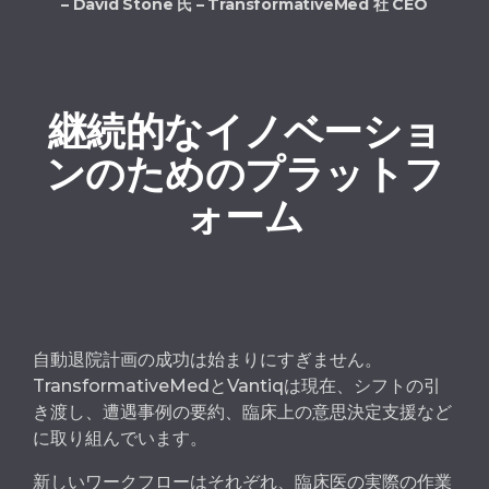
– David Stone 氏 – TransformativeMed 社 CEO
継続的なイノベーショ
ンのためのプラットフ
ォーム
自動退院計画の成功は始
まりにすぎません。
TransformativeMed
とVantiqは現在、
シフト
の引
き渡
し
、遭
遇事例の要約、
臨床上の意思決定支援
など
に取り組んでいます
。
新しいワークフローはそれぞれ、臨床医の実際の作業