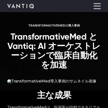
TRANSFORMATIVEMEDの導入事例
プラットフォーム
TransformativeMed と
事業内容
Vantiq:
AI オーケストレ
ーションで臨床自動化
パートナーシップ
を加速
お役立ち情報
会社情報
主な成果
言語
TransformativeMedは、臨床医が信頼できるリアル