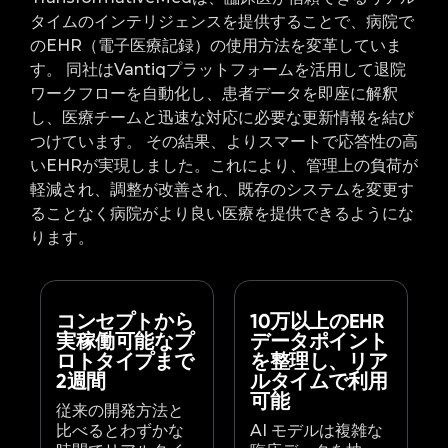
タイムのインテリジェンスを提供することで、病院で
のEHR（電子医療記録）の使用方法を変革していま
す。 同社はVantiqプラットフォームを活用して退院
ワークフローを自動化し、患者データを即座に解釈
し、医療チームと迅速な対応に必要な更新情報を結び
つけています。 その結果、よりスマートで応答性の高
いEHRが実現しました。これにより、管理上の負荷が
軽減され、調整が改善され、既存のシステムを変更す
ることなく病院がより良い医療を提供できるようにな
ります。
コンセプトから
10万以上のEHR
実稼働可能なプ
データポイント
ロトタイプまで
を整理し、リア
2週間
ルタイムで利用
可能
従来の開発方法と
比べるとわずかな
AI モデルは複雑な