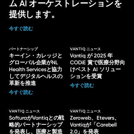
ム AI オーケストレーションを
提供します。
今すぐ読む
パートナーシップ
VANTIQ ニュース
キーイン・カレッジと
Vantiq が 2025 年
グローバル企業がNL
CODiE 賞で医療分野向
Health Servicesと協力
けベスト AI ソリュー
してデジタルヘルスの
ションを受賞
革新を推進
今すぐ読む
今すぐ読む
VANTIQ ニュース
VANTIQ ニュース
SofturaがVantiqとの戦
Zeroweb、Etevers、
略的パートナーシップ
Vantiqが「Carebell
を発表し、医療と製造
2.0」を発表