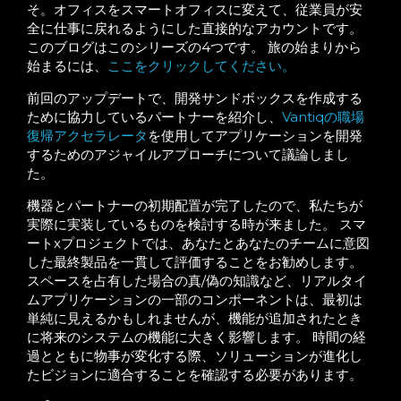
そ。オフィスをスマートオフィスに変えて、従業員が安
全に仕事に戻れるようにした直接的なアカウントです。
このブログはこのシリーズの4つです。 旅の始まりから
始まるには、
ここをクリックしてください。
前回のアップデートで、開発サンドボックスを作成する
ために協力しているパートナーを紹介し、
Vantiqの職場
復帰アクセラレータ
を使用してアプリケーションを開発
するためのアジャイルアプローチについて議論しまし
た。
機器とパートナーの初期配置が完了したので、私たちが
実際に実装しているものを検討する時が来ました。 スマ
ートxプロジェクトでは、あなたとあなたのチームに意図
した最終製品を一貫して評価することをお勧めします。
スペースを占有した場合の真/偽の知識など、リアルタイ
ムアプリケーションの一部のコンポーネントは、最初は
単純に見えるかもしれませんが、機能が追加されたとき
に将来のシステムの機能に大きく影響します。 時間の経
過とともに物事が変化する際、ソリューションが進化し
たビジョンに適合することを確認する必要があります。