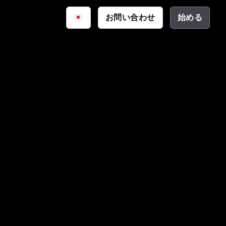
iq
お問い合わせ
始める
サイバーセキュリティ
資料
公共安全
ーション
テクチャ