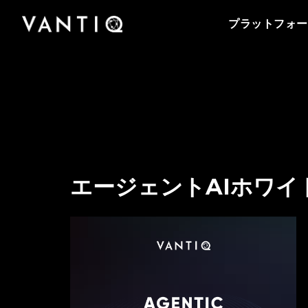
プラットフォーム
会社情報
Vantiqのポッドキャストをはじめとする導入事
事業内容
パートナー
プラットフォー
例、プレスリリースまで、お役立ち資料をご覧
Vantiqは、リアルタイムのインテリジェントシ
Vantiqを支えるチームをご紹介いたします。私
Vantiq のリアルタイムプラットフォームを活用
Vantiqとパートナーシップを組み、グローバル
いただけます。
ステムを構築・運用するための次世代型プラッ
たちがリアルタイムプラットフォームを活用し
することにより、あらゆる規模の企業・組織が
なビジネスチャンスを探ってみませんか。
トフォームです。
て、どのように次世代型の社会を創造している
医療から公共安全の分野まで、業務をどのよう
のか、是非ご覧ください。
パートナーになる
に変革しているのかをご紹介いたします。
エージェントAIホワイ