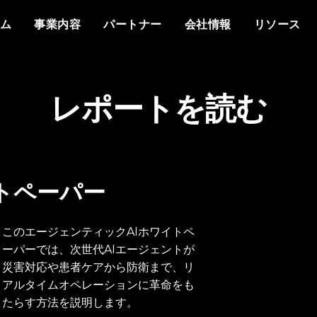
概要
私たちについて
他社との違い
イベント
ホワイトペーパー
メディアで見るVant
分野
もっと知る
資料
ム
事業内容
パートナー
会社情報
リソース
プラットフォーム
Vantiq について
エージェントAI
イベント
データシート
プレスリリース
防衛
情報通信
なぜ Vantiq とパートナーシッ
パートナー様向け
なぜ Vantiq なのか
生成AI
Vantiq AI サミット
プを組むのか
ビデオ/ウェビナー
エネルギー
医療
研修
ケーススタディ
私たちのチーム
リアルタイムアプリケ
ブログ
Vantiq コミュニティ
スマートスペース
導入事例
採用情報
レポートを読む
イベント駆動型アーキ
ニュースレター
お客様の声
トペーパー
このエージェンティックAIホワイトペ
ーパーでは、次世代AIエージェントが
災害対応や患者ケアから防衛まで、リ
アルタイムオペレーションに革命をも
たらす方法を説明します。