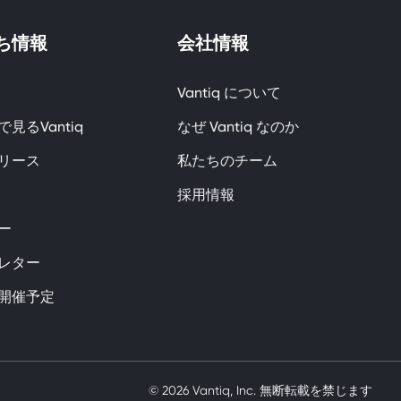
ち情報
会社情報
Vantiq について
見るVantiq
なぜ Vantiq なのか
リース
私たちのチーム
採用情報
ー
レター
開催予定
ak üvey kardeşimi siktik
mobil porno
© 2026 Vantiq, Inc. 無断転載を禁じます
ve bir yandanda onu nasıl kulla