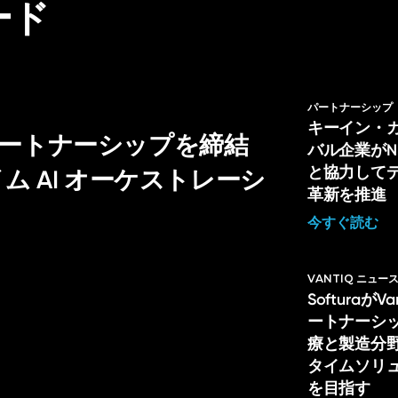
ード
パートナーシップ
キーイン・
戦略的パートナーシップを締結
バル企業がNL H
と協力して
 AI オーケストレーシ
革新を推進
今すぐ読む
VANTIQ ニュー
Softuraが
ートナーシ
療と製造分
タイムソリ
を目指す