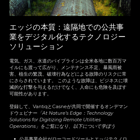
エッジの本質：遠隔地での公共事
業をデジタル化するテクノロジー
ソリューション
電気、ガス、水道のパイプラインは全米各地に数百万マ
イルにも渡って広がり、メンテナンス不足、暴風雨被
害、植生の繁茂、破壊行為などによる故障のリスクに常
にさらされています。 このような故障は、ビジネスに壊
滅的な打撃を与えるだけでなく、人命にも危険を及ぼす
可能性があります。
登録して、VantiqとCasneが共同で開催するオンデマン
ドウェビナー
「At Nature’s Edge：Technology
Solutions for Digitizing Remote Utilities
Operations」をご覧になり、以下について学ぼう
公共事業会社がローコードツールとエッジテクノロ