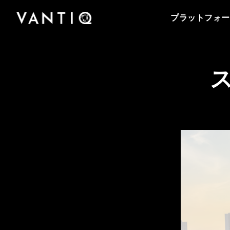
プラットフォーム
会社情報
Vantiqのポッドキャストをはじめとする導入事
事業内容
パートナー
プラットフォー
例、プレスリリースまで、お役立ち資料をご覧
Vantiqは、リアルタイムのインテリジェントシ
Vantiqを支えるチームをご紹介いたします。私
Vantiq のリアルタイムプラットフォームを活用
Vantiqとパートナーシップを組み、グローバル
いただけます。
ステムを構築・運用するための次世代型プラッ
たちがリアルタイムプラットフォームを活用し
することにより、あらゆる規模の企業・組織が
なビジネスチャンスを探ってみませんか。
トフォームです。
て、どのように次世代型の社会を創造している
医療から公共安全の分野まで、業務をどのよう
のか、是非ご覧ください。
パートナーになる
に変革しているのかをご紹介いたします。