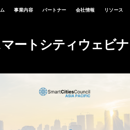
概要
私たちについて
他社との違い
イベント
ホワイトペーパー
メディアで見るVant
分野
もっと知る
資料
ム
事業内容
パートナー
会社情報
リソース
プラットフォーム
Vantiq について
エージェントAI
イベント
データシート
プレスリリース
防衛
情報通信
なぜ Vantiq とパートナーシッ
パートナー様向け
なぜ Vantiq なのか
生成AI
Vantiq AI サミット
プを組むのか
ビデオ/ウェビナー
エネルギー
医療
研修
ケーススタディ
私たちのチーム
リアルタイムアプリケ
ブログ
Vantiq コミュニティ
スマートスペース
導入事例
スマートシティウェビナ
採用情報
イベント駆動型アーキ
ニュースレター
お客様の声