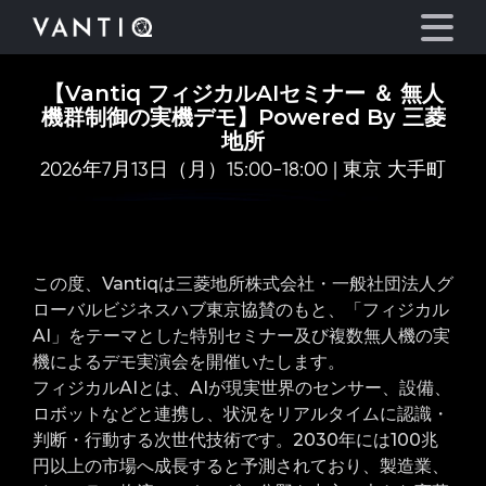
【Vantiq フィジカルAIセミナー ＆ 無人
機群制御の実機デモ】Powered By 三菱
プラットフォーム
地所
2026年7月13日（月）15:00-18:00 | 東京 大手町
事業内容
パートナーシップ
この度、Vantiqは三菱地所株式会社・一般社団法人グ
ローバルビジネスハブ東京協賛のもと、「フィジカル
お役立ち情報
AI」をテーマとした特別セミナー及び複数無人機の実
機によるデモ実演会を開催いたします。
会社情報
フィジカルAIとは、AIが現実世界のセンサー、設備、
ロボットなどと連携し、状況をリアルタイムに認識・
判断・行動する次世代技術です。2030年には100兆
言語
円以上の市場へ成長すると予測されており、製造業、