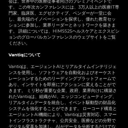
会は、世界中の医療従事者向けのプレミアイベントで
す。 この年次カンファレンスには、3万人以上の医療IT専
門家、臨床医、エグゼクティブ、ベンダーが一堂に会
し、最先端のイノベーションを探求し、優れた教育セッ
ションに参加し、業界リーダーとネットワークを築きま
す。 詳細については、HIMSS25ヘルスケアとエクスビシ
ョンのグローバルカンファレンスのウェブサイトをご覧
ください。
Vantiqについて
Vantiqは、エージェントAIとリアルタイムインテリジェ
ンスを使用し、ソフトウェアを自動化およびオーケスト
レーションするためのリーディングプラットフォームで
あり、インサイトを即座にアクションに変えることがで
きます。 ミリ秒が重要な企業、政府、業界向けに構築さ
れたVantiqは、組織がAI、エッジコンピューティング、
リアルタイムデータを統合し、イベント駆動型の財晶化
システムを強化することができます。 ローコード構造と
エージェントAI機能により、Vantiqは災害対応、スマー
トインフラストラクチャ、公共安全、医療などの分野で
デジタル変革を加速し、AIがデータを分析するだけでな