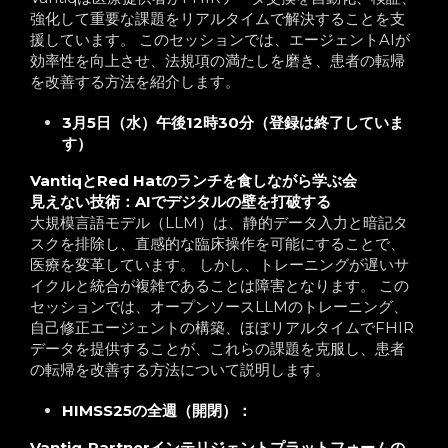
強化して重要な課題をリアルタイムで解決することを支
援しています。 このセッションでは、エージェントAIが
効率性を向上させ、法規項の満たしを磨き、患者の転帰
を改善する方法を紹介します。
3月5日（水）午後12時30分（登録は終了していま
す）
VantiqとRed Hatのランチを食しながら学ぶ会
見えない技術：AIでデジタルの壁を打破する
大規模言語モデル（LLM）は、静的データ入力と暗記タ
スクを排除し、直感的な臨床操作を可能にすることで、
医療を変革しています。 しかし、トレーニングが遅いサ
イクルと統合が複雑であることは障害となります。 この
セッションでは、オープンソースLLMのトレーニング、
自己修正エージェントの構築、ほぼリアルタイムでFHIR
データを提供することが、これらの課題を克服し、患者
の転帰を改善する方法について説明します。
HIMSS25の全週（開閉）：
Vantiq-Partnerインテリジェントプラットフォームの