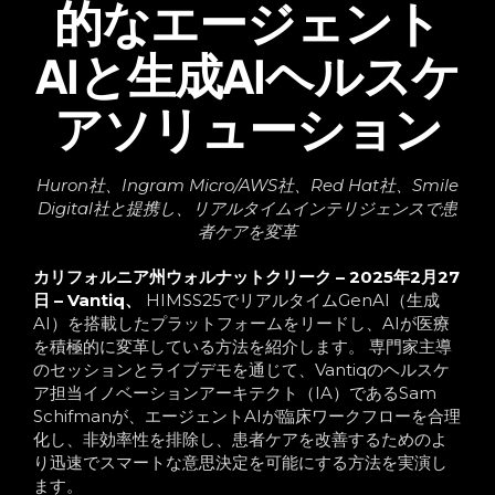
的なエージェント
AIと生成AIヘルスケ
アソリューション
Huron社、Ingram Micro/AWS社、Red Hat社、Smile
Digital社と提携し、リアルタイムインテリジェンスで患
者ケアを変革
カリフォルニア州ウォルナットクリーク – 2025年2月27
日 –
Vantiq、
HIMSS25でリアルタイムGenAI（生成
AI）を搭載したプラットフォームをリードし、AIが医療
を積極的に変革している方法を紹介します。 専門家主導
のセッションとライブデモを通じて、Vantiqのヘルスケ
ア担当イノベーションアーキテクト（IA）であるSam
Schifmanが、エージェントAIが臨床ワークフローを合理
化し、非効率性を排除し、患者ケアを改善するためのよ
り迅速でスマートな意思決定を可能にする方法を実演し
ます。