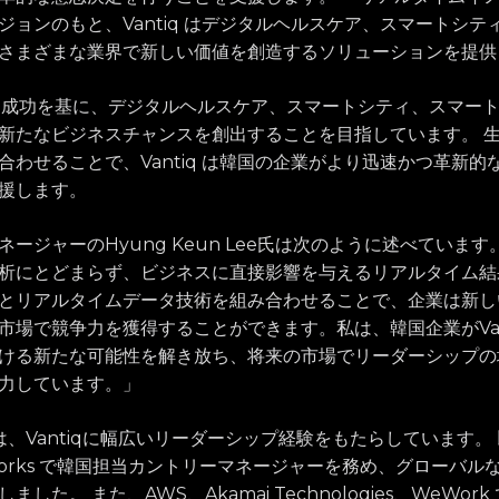
ジョンのもと、Vantiq はデジタルヘルスケア、スマートシテ
さまざまな業界で新しい価値を創造するソリューションを提供
界的な成功を基に、デジタルヘルスケア、スマートシティ、スマー
新たなビジネスチャンスを創出することを目指しています。 生成
合わせることで、Vantiq は韓国の企業がより迅速かつ革新的
援します。
ージャーのHyung Keun Lee氏は次のように述べています。
析にとどまらず、ビジネスに直接影響を与えるリアルタイム結
Iとリアルタイムデータ技術を組み合わせることで、企業は新
市場で競争力を獲得することができます。私は、韓国企業がVan
ける新たな可能性を解き放ち、将来の市場でリーダーシップの
力しています。」
Leeは、Vantiqに幅広いリーダーシップ経験をもたらしています。 以
 Networks で韓国担当カントリーマネージャーを務め、グローバルな
した。 また、AWS、Akamai Technologies、WeWo