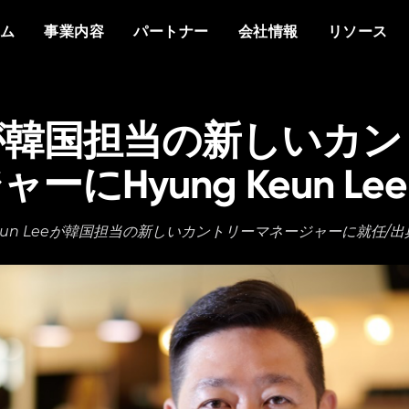
概要
私たちについて
他社との違い
イベント
ホワイトペーパー
メディアで見るVant
分野
もっと知る
資料
ム
事業内容
パートナー
会社情報
リソース
プラットフォーム
Vantiq について
エージェントAI
イベント
データシート
プレスリリース
防衛
情報通信
なぜ Vantiq とパートナーシッ
パートナー様向け
なぜ Vantiq なのか
生成AI
Vantiq AI サミット
プを組むのか
ビデオ/ウェビナー
エネルギー
医療
研修
ケーススタディ
私たちのチーム
リアルタイムアプリケ
ブログ
Vantiq コミュニティ
スマートスペース
導入事例
iqが韓国担当の新しいカ
採用情報
イベント駆動型アーキ
ニュースレター
お客様の声
ーにHyung Keun L
Keun Leeが韓国担当の新しいカントリーマネージャーに就任/出典