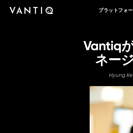
プラットフォーム
会社情報
Vantiqのポッドキャストをはじめとする導入事
事業内容
パートナー
プラットフォー
例、プレスリリースまで、お役立ち資料をご覧
Vantiqは、リアルタイムのインテリジェントシ
Vantiqを支えるチームをご紹介いたします。私
Vantiq のリアルタイムプラットフォームを活用
Vantiqとパートナーシップを組み、グローバル
いただけます。
ステムを構築・運用するための次世代型プラッ
たちがリアルタイムプラットフォームを活用し
することにより、あらゆる規模の企業・組織が
なビジネスチャンスを探ってみませんか。
トフォームです。
て、どのように次世代型の社会を創造している
医療から公共安全の分野まで、業務をどのよう
のか、是非ご覧ください。
パートナーになる
に変革しているのかをご紹介いたします。
Vant
ネージャ
Hyung 