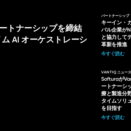
パートナーシップ
キーイン・
戦略的パートナーシップを締結
バル企業がNL H
と協力して
 AI オーケストレーシ
革新を推進
今すぐ読む
VANTIQ ニュー
Softuraが
ートナーシ
療と製造分
タイムソリ
を目指す
今すぐ読む