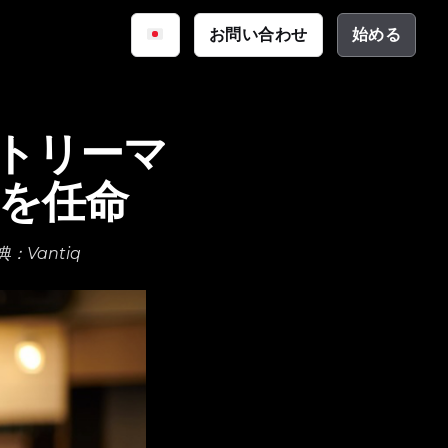
iq
お問い合わせ
始める
サイバーセキュリティ
資料
公共安全
ーション
ントリーマ
テクチャ
eeを任命
：Vantiq