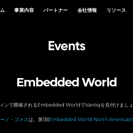
概要
私たちについて
他社との違い
イベント
ホワイトペーパー
メディアで見るVant
分野
もっと知る
資料
ム
事業内容
パートナー
会社情報
リソース
プラットフォーム
Vantiq について
エージェントAI
イベント
データシート
プレスリリース
防衛
情報通信
なぜ Vantiq とパートナーシッ
パートナー様向け
なぜ Vantiq なのか
生成AI
Vantiq AI サミット
プを組むのか
ビデオ/ウェビナー
エネルギー
医療
研修
ケーススタディ
私たちのチーム
リアルタイムアプリケ
ブログ
Vantiq コミュニティ
スマートスペース
導入事例
採用情報
Events
イベント駆動型アーキ
ニュースレター
お客様の声
Embedded World
ンで開催されるEmbedded WorldでVantiqを見付けまし
ーノ・ゴメス
は、第1回
Embedded World North Amer