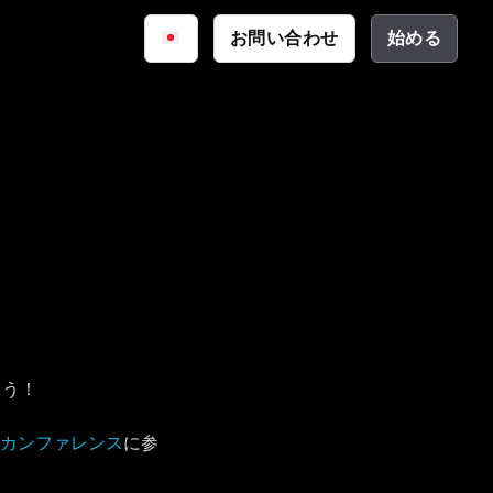
iq
お問い合わせ
始める
サイバーセキュリティ
資料
公共安全
ーション
テクチャ
ょう！
icaのカンファレンス
に参