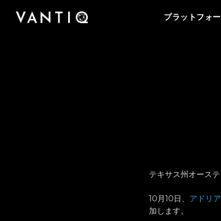
プラットフォーム
会社情報
Vantiqのポッドキャストをはじめとする導入事
事業内容
パートナー
プラットフォー
例、プレスリリースまで、お役立ち資料をご覧
Vantiqは、リアルタイムのインテリジェントシ
Vantiqを支えるチームをご紹介いたします。私
Vantiq のリアルタイムプラットフォームを活用
Vantiqとパートナーシップを組み、グローバル
いただけます。
ステムを構築・運用するための次世代型プラッ
たちがリアルタイムプラットフォームを活用し
することにより、あらゆる規模の企業・組織が
なビジネスチャンスを探ってみませんか。
トフォームです。
て、どのように次世代型の社会を創造している
医療から公共安全の分野まで、業務をどのよう
のか、是非ご覧ください。
パートナーになる
に変革しているのかをご紹介いたします。
テキサス州オースティ
10月10日、
アドリア
加します。