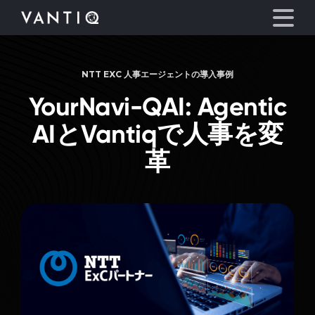
NTT EXC 人事エージェントの導入事例
プラットフォーム
YourNavi-QAI:
Agentic
事業内容
AIとVantiqで人事を変
革
パートナーシップ
お役立ち情報
会社情報
言語