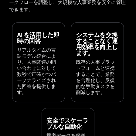
ークフローを調整し、大規模な人事業務を安全に管理
できます。
AI を活用した即
システムを交換
時の回答
することなく運
用効率を向上し
リアルタイムの言
ます。
語モデル統合によ
り、人事関連の問
既存の人事プラッ
い合わせに対して
トフォームと連携
数秒で正確かつパ
することで、業務
ーソナライズされ
を合理化し、反復
た回答を提供しま
的な手動タスクを
す。
削減します。
安全でスケーラ
ブルな自動化
機密データを保護