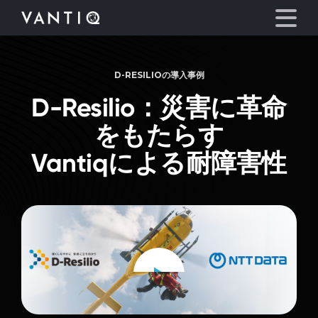
D-RESILIOの導入事例
プラットフォーム
D-Resilio：災害に革命
事業内容
をもたらす
Vantiqによる耐障害性
パートナーシップ
お役立ち情報
会社情報
Watch
video
言語