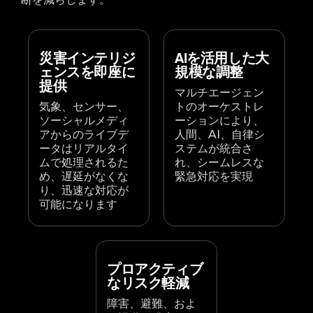
災害インテリジ
AIを活用した大
ェンスを即座に
規模な調整
提供
マルチエージェン
気象、センサー、
トのオーケストレ
ソーシャルメディ
ーションにより、
アからのライブデ
人間、AI、自律シ
ータはリアルタイ
ステムが統合さ
ムで処理されるた
れ、シームレスな
め、遅延がなくな
緊急対応を実現
り、迅速な対応が
可能になります
プロアクティブ
なリスク軽減
障害、避難、およ