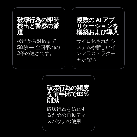
破壊行為の即時
複数の AI アプ
検出と警察の派
リケーションを
遣
構築および導入
検出から対応まで
サイロ化されたシ
50秒 — 全国平均の
ステムや新しいイ
2倍の速さです。
ンフラストラクチ
ャがない
破壊行為の頻度
を前年比で83％
削減
破壊行為を防止す
るための自動ディ
スパッチの使用