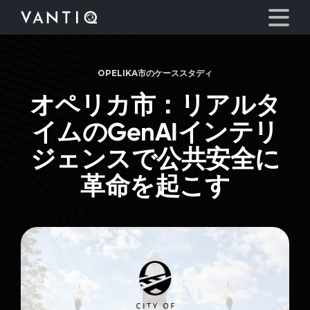
OPELIKA市のケーススタディ
プラットフォーム
オペリカ市：リアルタ
事業内容
イムのGenAIインテリ
ジェンスで公共安全に
パートナーシップ
革命を起こす
お役立ち情報
会社情報
言語