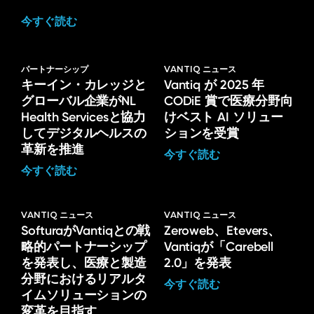
今すぐ読む
パートナーシップ
VANTIQ ニュース
キーイン・カレッジと
Vantiq が 2025 年
グローバル企業がNL
CODiE 賞で医療分野向
Health Servicesと協力
けベスト AI ソリュー
してデジタルヘルスの
ションを受賞
革新を推進
今すぐ読む
今すぐ読む
VANTIQ ニュース
VANTIQ ニュース
SofturaがVantiqとの戦
Zeroweb、Etevers、
略的パートナーシップ
Vantiqが「Carebell
を発表し、医療と製造
2.0」を発表
分野におけるリアルタ
今すぐ読む
イムソリューションの
変革を目指す