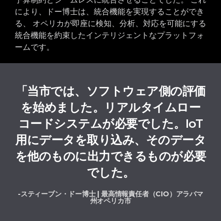
により、ドー博士は、統合機能を実現することができ
る、
オペリカ
が即座に検
知、
分析
、
対応
を可能
にする
統
合
機
能
を約束したインテリジェントなプラットフォ
ーム
です
。
「当市では、ソフトウェア側の評価
を始めました。リアルタイムロー
コードシステムが必要でした。IoT
用にデータを取り込み、そのデータ
を他のものに出力できるものが必要
でした。
-スティーブン・ドー博士 | 最高情報責任者（CIO）アラバマ
州オペリカ市