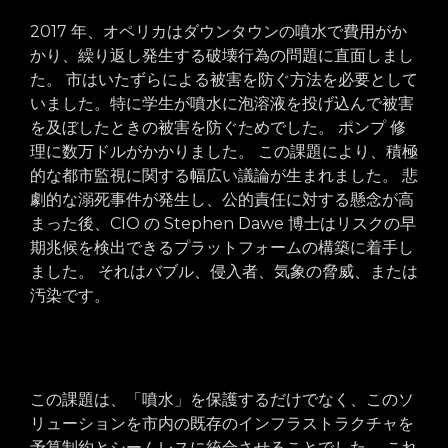
2017 年、オペリカはダウンタウンの噴水で費用がか
かり、繰り返し発生する破壊行為の問題に直面しまし
た。 市はいたずらによる被害を防ぐ方法を必要として
いました。特に学生が噴水に泡溶液を投げ込んで被害
を及ぼしたときの被害を防ぐためでした。
ポンプ
修
理に数万ドルがかかりました。 この課題により、積極
的な都市監視に関する幅広い議論が生まれました。 悲
劇的な溺死事件が発生し、公的責任に対する懸念が高
まった後、CIO の Stephen Dawe 博士はリスクの早
期兆候を検出できるプラットフォームの構築に着手し
ました。
それは
バブル、侵入者、気象の脅威、または
汚染です。
この課題は、「噴水」を保護するだけでなく、このソ
リューションを市内の既存のインフラストラクチャを
予算制約とシームレスに統合させることでした。 これ