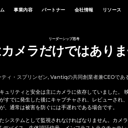
概要
私たちについて
他社との違い
イベント
ホワイトペーパー
メディアで見るVant
分野
もっと知る
資料
ム
事業内容
パートナー
会社情報
リソース
プラットフォーム
Vantiq について
エージェントAI
イベント
データシート
プレスリリース
防衛
情報通信
なぜ Vantiq とパートナーシッ
パートナー様向け
なぜ Vantiq なのか
生成AI
Vantiq AI サミット
プを組むのか
ビデオ/ウェビナー
エネルギー
医療
研修
ケーススタディ
私たちのチーム
リアルタイムアプリケ
ブログ
Vantiq コミュニティ
スマートスペース
導入事例
採用情報
イベント駆動型アーキ
リーダーシップ思考
ニュースレター
お客様の声
はカメラだけではありま
マーティ・スプリンゼン, Vantiqの共同創業者兼CEOである –
キュリティと安全は主にカメラに依存していました。 
がすでに発生した後にキャプチャされ、レビューされ、
が、通常は被害を防ぐには手遅れである場合です。
たシステムとして監視されなければなりません。カメラ