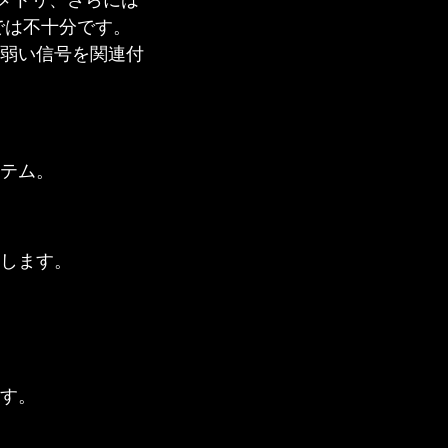
レメトリ、さらには
では不十分です。
弱い信号を関連付
テム。
します。
す。