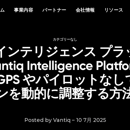
概要
私たちについて
他社との違い
イベント
ホワイトペーパー
メディアで見るVant
分野
もっと知る
資料
ム
事業内容
パートナー
会社情報
リソース
プラットフォーム
Vantiq について
エージェントAI
イベント
データシート
プレスリリース
防衛
情報通信
なぜ Vantiq とパートナーシッ
パートナー様向け
なぜ Vantiq なのか
生成AI
Vantiq AI サミット
プを組むのか
ビデオ/ウェビナー
エネルギー
医療
研修
ケーススタディ
私たちのチーム
リアルタイムアプリケ
ブログ
Vantiq コミュニティ
スマートスペース
導入事例
採用情報
イベント駆動型アーキ
カテゴリーなし
ニュースレター
お客様の声
iq インテリジェンス プ
tiq Intelligence Plat
GPS やパイロットな
ンを動的に調整する方
Posted by Vantiq – 10 7月 2025