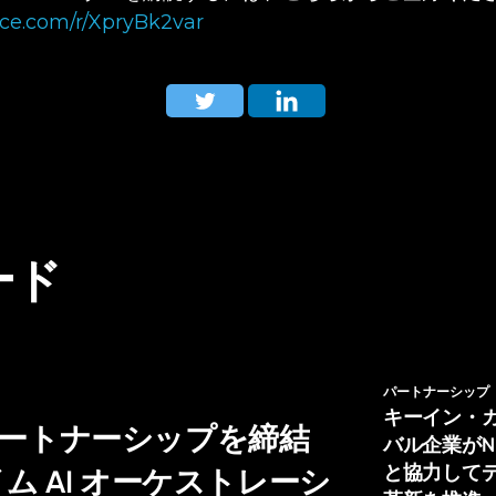
fice.com/r/XpryBk2var
ード
パートナーシップ
キーイン・
戦略的パートナーシップを締結
バル企業がNL H
と協力して
 AI オーケストレーシ