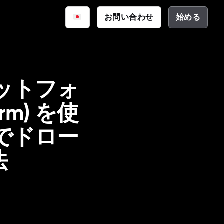
iq
お問い合わせ
始める
サイバーセキュリティ
資料
公共安全
ーション
テクチャ
ラットフォ
form) を使
しでドロー
法