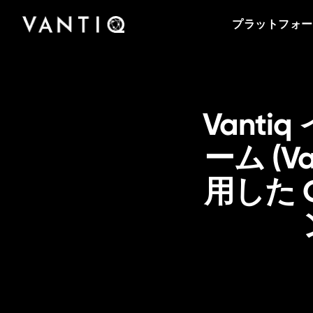
プラットフォーム
会社情報
Vantiqのポッドキャストをはじめとする導入事
事業内容
パートナー
プラットフォー
例、プレスリリースまで、お役立ち資料をご覧
Vantiqは、リアルタイムのインテリジェントシ
Vantiqを支えるチームをご紹介いたします。私
Vantiq のリアルタイムプラットフォームを活用
Vantiqとパートナーシップを組み、グローバル
いただけます。
ステムを構築・運用するための次世代型プラッ
たちがリアルタイムプラットフォームを活用し
することにより、あらゆる規模の企業・組織が
なビジネスチャンスを探ってみませんか。
トフォームです。
て、どのように次世代型の社会を創造している
医療から公共安全の分野まで、業務をどのよう
のか、是非ご覧ください。
パートナーになる
に変革しているのかをご紹介いたします。
Vant
ーム (Van
用した 