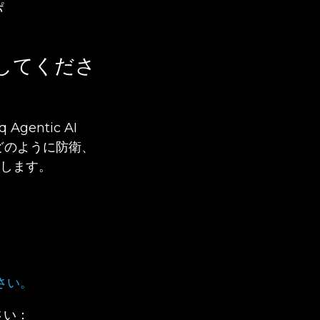
ポ
体験してくださ
entic AI
どのように防衛、
します。
さい。
さい：