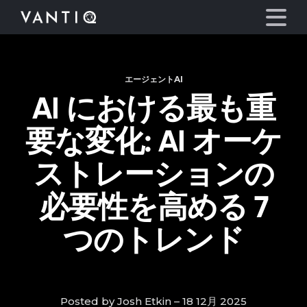
エージェントAI
プラットフォーム
AI における最も重
事業内容
要な変化: AI オーケ
パートナーシップ
ストレーションの
必要性を高める 7
お役立ち情報
つのトレンド
会社情報
言語
Posted by Josh Etkin – 18 12月 2025