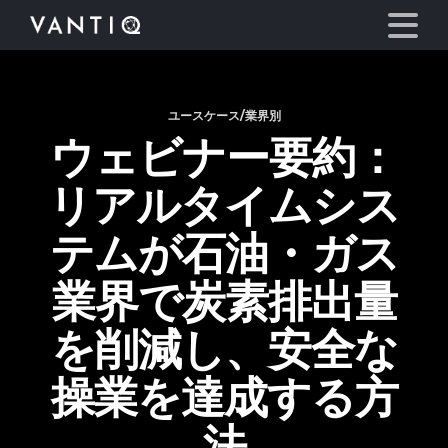
ユースケース/業界別
プラットフォーム
ウェビナー要約：
事業内容
リアルタイムシス
パートナーシップ
テムが石油・ガス
業界で炭素排出量
お役立ち情報
を削減し、安全な
会社情報
操業を達成する方
言語
法