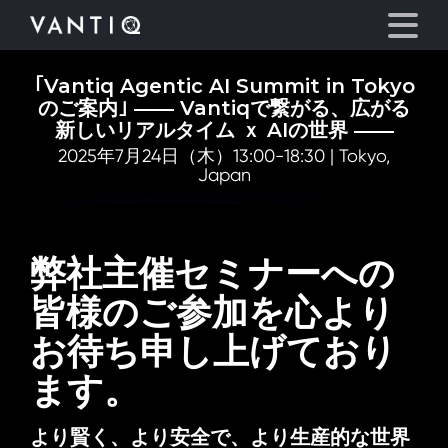
｢Vantiq Agentic AI Summit in Tokyo
のご案内｣ ―― Vantiqで繋がる、広がる
プラットフォーム
新しいリアルタイム ｘ AIの世界 ――
2025年7月24日（木）13:00-18:30 | Tokyo,
Japan
事業内容
パートナーシップ
弊社主催セミナーへの
お役立ち情報
皆様のご参加を心より
お待ち申し上げており
会社情報
ます。
言語
より賢く、より安全で、より生産的な世界