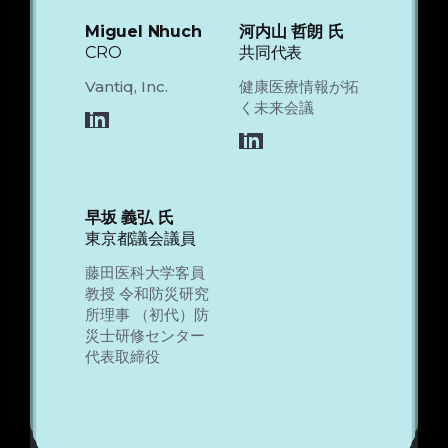
Miguel Nhuch
河内山 哲朗 氏
CRO
共同代表
Vantiq, Inc.
健康医療情報が拓
く未来会議
LinkedIn
LinkedIn
早坂 義弘 氏
東京都議会議員
藤田医科大学客員
教授 令和防災研究
所理事 （初代）防
災士研修センター
代表取締役