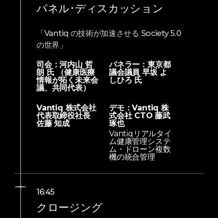
パネル･ディスカッション
「Vantiq の技術が加速させる Society 5.0
の世界」
司会：河内山 哲
パネラー：東京都
朗 氏 （健康医療
議会議員 早坂 よ
情報が拓く未来会
しひろ 氏
議、共同代表）
Vantiq 株式会社
デモ：Vantiq 株
代表取締役社長
式会社 CTO 藤武
佐藤 知成
琢也
Vantiqリアルタイ
ム健康管理システ
ム・ドローン複数
機の統合管理
16:45
クロージング