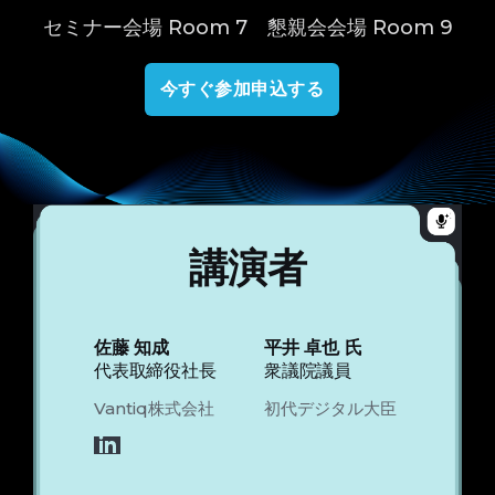
セミナー会場 Room 7 懇親会会場 Room 9
今すぐ参加申込する
講演者
佐藤 知成
平井 卓也 氏
代表取締役社長
衆議院議員
Vantiq株式会社
初代デジタル大臣
LinkedIn