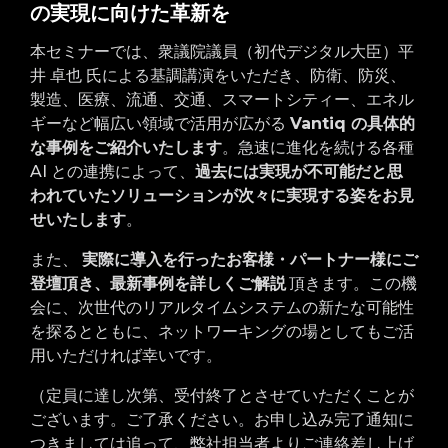
の実現に向けた革新を
本セミナーでは、衆議院議員（初代デジタル大臣）平
井 卓也 氏による基調講演をいただき、防衛、防災、
製造、医療、流通、交通、スマートシティー、エネル
ギーなど幅広い領域で活⽤が広がる
Vantiq の具体的
な事例をご紹介いたします
。急速に進化を続ける各種
AI との連携によって、
過去には実現が不可能だと思
われていたソリューションが次々に実現する姿をお見
せいたします
。
また、
実際に導⼊を⾏ったお客様・パートナー様にご
登壇頂き、最新事例を詳しくご解説
頂きます。この機
会に、次世代のリアルタイムシステムの新たな可能性
を探るとともに、ネットワーキングの場としてもご活
⽤いただければ幸いです。
（定員に達し次第、受付終了とさせていただくことが
ございます。ご了承ください。お申し込み完了通知に
つきましては追って、弊社担当者よりご連絡差し上げ