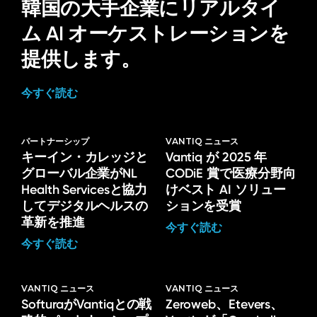
韓国の大手企業にリアルタイ
ム AI オーケストレーションを
提供します。
今すぐ読む
パートナーシップ
VANTIQ ニュース
キーイン・カレッジと
Vantiq が 2025 年
グローバル企業がNL
CODiE 賞で医療分野向
Health Servicesと協力
けベスト AI ソリュー
してデジタルヘルスの
ションを受賞
革新を推進
今すぐ読む
今すぐ読む
VANTIQ ニュース
VANTIQ ニュース
SofturaがVantiqとの戦
Zeroweb、Etevers、