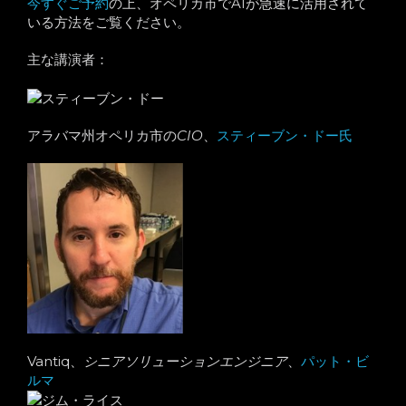
今すぐご予約
の上、オペリカ市でAIが急速に活用されて
いる方法をご覧ください。
主な講演者：
アラバマ州オペリカ市の
CIO
、
スティーブン・ドー氏
Vantiq、
シニアソリューションエンジニア
、
パット・ビ
ルマ