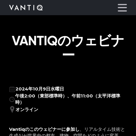
VANTIQのウェビナ
プラットフォーム
ー
事業内容
パートナーシップ
お役立ち情報
2024年10月9日水曜日
午後2:00（東部標準時）、午前11:00（太平洋標準
時）
会社情報
オンライン
言語
Vantiqのこのウェビナーに参加し
、リアルタイム技術と
生成AIが世界中の都市、建物、空間をどのように変革