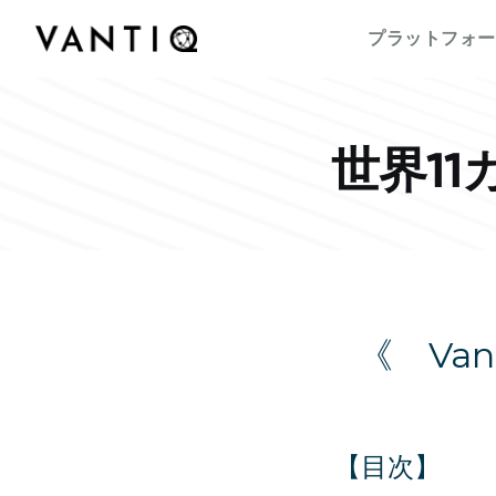
プラットフォーム
会社情報
Vantiqのポッドキャストをはじめとする導入事
事業内容
パートナー
プラットフォー
例、プレスリリースまで、お役立ち資料をご覧
Vantiqは、リアルタイムのインテリジェントシ
Vantiqを支えるチームをご紹介いたします。私
Vantiq のリアルタイムプラットフォームを活用
Vantiqとパートナーシップを組み、グローバル
いただけます。
ステムを構築・運用するための次世代型プラッ
たちがリアルタイムプラットフォームを活用し
することにより、あらゆる規模の企業・組織が
なビジネスチャンスを探ってみませんか。
トフォームです。
て、どのように次世代型の社会を創造している
医療から公共安全の分野まで、業務をどのよう
のか、是非ご覧ください。
パートナーになる
に変革しているのかをご紹介いたします。
世界11カ
《 Van
【目次】