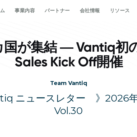
概要
私たちについて
他社との違い
イベント
ホワイトペーパー
メディアで見るVant
分野
もっと知る
資料
ム
事業内容
パートナー
会社情報
リソース
プラットフォーム
Vantiq について
エージェントAI
イベント
データシート
プレスリリース
防衛
情報通信
なぜ Vantiq とパートナーシッ
パートナー様向け
なぜ Vantiq なのか
生成AI
Vantiq AI サミット
プを組むのか
ビデオ/ウェビナー
エネルギー
医療
研修
ケーススタディ
私たちのチーム
リアルタイムアプリケ
ブログ
Vantiq コミュニティ
スマートスペース
導入事例
国が集結 ― Vantiq初の
採用情報
イベント駆動型アーキ
ニュースレター
お客様の声
Sales Kick Off開催
Team Vantiq
tiq ニュースレター 》2026
Vol.30