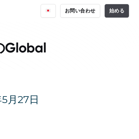
iq
お問い合わせ
始める
サイバーセキュリティ
資料
公共安全
ーション
Global
テクチャ
年5月27日