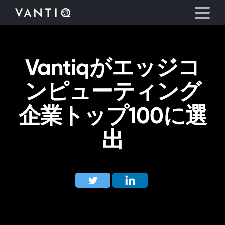
Vantiqがエッジコ
プラットフォーム
ンピューティング
事業内容
企業トップ100に選
パートナーシップ
出
お役立ち情報
会社情報
言語