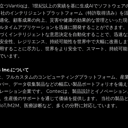
つVantiqは、1世紀以上の実績を基に生成AIでソフトウェ
当社のインテリジェントプラットフォーム（特許取得済み）を
適化、顧客成果の向上、災害や健康の効果的な管理といった現
ルタイムアプリケーションを迅速に開発することができます。
づくインテリジェントな意思決定を自動化することで、迅速な
全性、レジリエンス、持続可能性を世界中で大幅に改善します。 
用することに尽力し、世界をより安全で、スマート、持続可能
でいます。
s Inc.について
ricasは、フルカスタムのコンピューティングプラットフォーム、
バー、データ収集製品などの幅広い製品ポートフォリオを備え
レーション企業です。 Contecは、製品設計とイノベーショ
、生産後のサポートを通じて価値を提供します。 当社の製品
IoT/M2M、医療診断など、多くの分野に対応しています。