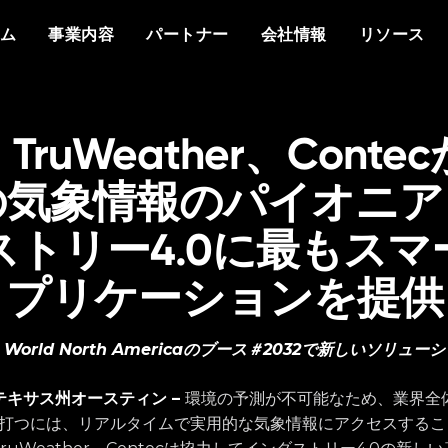
概要
私たちについて
他社との違い
イベント
ホワイトペーパー
メディアで見るVant
分野
もっと知る
資料
ム
事業内容
パートナー
会社情報
リソース
プラットフォーム
Vantiq について
エージェントAI
イベント
データシート
プレスリリース
防衛
情報通信
なぜ Vantiq とパートナーシッ
パートナー様向け
なぜ Vantiq なのか
生成AI
Vantiq AI サミット
プを組むのか
ビデオ/ウェビナー
エネルギー
医療
研修
ケーススタディ
私たちのチーム
リアルタイムアプリケ
ブログ
Vantiq コミュニティ
スマートスペース
導入事例
q、TruWeather、Cont
採用情報
イベント駆動型アーキ
ニュースレター
お客様の声
の気象情報のパイオニア
ストリー4.0に最もスマ
プリケーションを提供
d World North Americaのブース＃2032で新しいソリュ
– テキサス州オースティン –
環境の予測が不可能なため、業界全
打つには、リアルタイムで実用的な気象情報にアクセスするこ