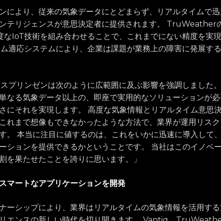
ンにより、従来の気象データにとどまらず、リアルタイムで迅
テリジェンスが意思決定者に提供されます。 TruWeathe
の高度なIoT技術を組み合わせることで、これまでにない精度を実
ルタイム適応システムにより、企業は課題が業務上の障害に発展す
ティ・スプリンゼンは次のように広範囲に及ぶ影響を強調しました
単なる気象データ以上の、即座で実用的なソリューションが必
さにそれを実現します。 高度な気象情報とリアルタイム意思
これまで想像もできなかったような方法で、業界が運用リスク
す。 本当に注目に値するのは、これをいかに迅速に導入して
ーションを提供できるかということです。 当社はこのイノベ
割を果たせたことを誇りに思います。」
スマートなアプリケーションを開発
ナーシップにより、業界はリアルタイムの気象情報を活用する
ンスの新しい時代を切り開きます。 Vantiq、TruWeather