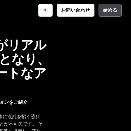
iq
お問い合わせ
始める
サイバーセキュリティ
資料
公共安全
ーション
ecがリアル
テクチャ
となり、
ートなア
ーションをご紹介
体に混乱を招く恐れ
とが不可欠です。 そ