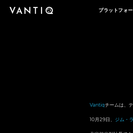
プラットフォーム
会社情報
Vantiqのポッドキャストをはじめとする導入事
事業内容
パートナー
プラットフォー
例、プレスリリースまで、お役立ち資料をご覧
Vantiqは、リアルタイムのインテリジェントシ
Vantiqを支えるチームをご紹介いたします。私
Vantiq のリアルタイムプラットフォームを活用
Vantiqとパートナーシップを組み、グローバル
いただけます。
ステムを構築・運用するための次世代型プラッ
たちがリアルタイムプラットフォームを活用し
することにより、あらゆる規模の企業・組織が
なビジネスチャンスを探ってみませんか。
トフォームです。
て、どのように次世代型の社会を創造している
医療から公共安全の分野まで、業務をどのよう
のか、是非ご覧ください。
パートナーになる
に変革しているのかをご紹介いたします。
Vantiq
チームは、
10月29日、
ジム・