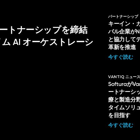
パートナーシップ
キーイン・
戦略的パートナーシップを締結
バル企業がNL H
と協力して
 AI オーケストレーシ
革新を推進
今すぐ読む
VANTIQ ニュー
Softuraが
ートナーシ
療と製造分
タイムソリ
を目指す
今すぐ読む