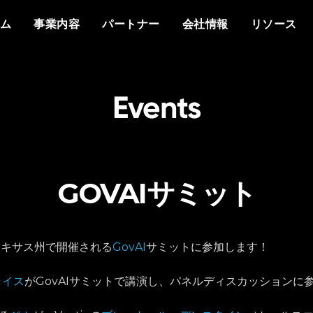
概要
私たちについて
他社との違い
イベント
ホワイトペーパー
メディアで見るVant
分野
もっと知る
資料
ム
事業内容
パートナー
会社情報
リソース
プラットフォーム
Vantiq について
エージェントAI
イベント
データシート
プレスリリース
防衛
情報通信
なぜ Vantiq とパートナーシッ
パートナー様向け
なぜ Vantiq なのか
生成AI
Vantiq AI サミット
プを組むのか
ビデオ/ウェビナー
エネルギー
医療
研修
ケーススタディ
私たちのチーム
リアルタイムアプリケ
ブログ
Vantiq コミュニティ
スマートスペース
導入事例
採用情報
Events
イベント駆動型アーキ
ニュースレター
お客様の声
GOVAIサミット
テキサス州で開催される
GovAI
サミットに参加します！
ライス
がGovAIサミットで講演し、パネルディスカッションに