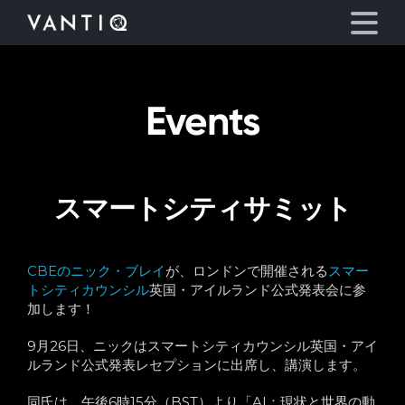
Events
プラットフォーム
事業内容
スマートシティサミット
パートナーシップ
お役立ち情報
CBEのニック・ブレイ
が、ロンドンで開催される
スマー
トシティカウンシル
英国・アイルランド公式発表会に参
加します！
会社情報
9月26日、ニックはスマートシティカウンシル英国・アイ
ルランド公式発表レセプションに出席し、講演します。
言語
同氏は、午後6時15分（BST）より「AI：現状と世界の動