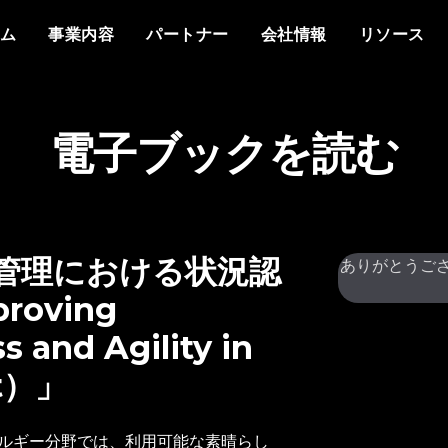
概要
私たちについて
他社との違い
イベント
ホワイトペーパー
メディアで見るVant
分野
もっと知る
資料
ム
事業内容
パートナー
会社情報
リソース
プラットフォーム
Vantiq について
エージェントAI
イベント
データシート
プレスリリース
防衛
情報通信
なぜ Vantiq とパートナーシッ
パートナー様向け
なぜ Vantiq なのか
生成AI
Vantiq AI サミット
プを組むのか
ビデオ/ウェビナー
エネルギー
医療
研修
ケーススタディ
私たちのチーム
リアルタイムアプリケ
ブログ
Vantiq コミュニティ
スマートスペース
導入事例
採用情報
電子ブックを読む
イベント駆動型アーキ
ニュースレター
お客様の声
ー管理における状況認
ありがとうご
oving
s and Agility in
nt）」
ルギー分野では、利用可能な素晴らし