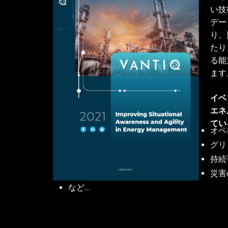
い技
デー
り、
たり
る能
ます
イベ
エネ
てい
オペ
グリ
持続
災害
など…