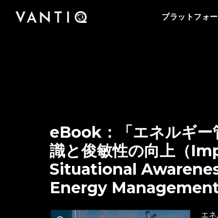
プラットフォーム
会社情報
Vantiqのポッドキャストをはじめとする導入事
事業内容
パートナー
プラットフォー
例、プレスリリースまで、お役立ち資料をご覧
Vantiqは、リアルタイムのインテリジェントシ
Vantiqを支えるチームをご紹介いたします。私
Vantiq のリアルタイムプラットフォームを活用
Vantiqとパートナーシップを組み、グローバル
いただけます。
ステムを構築・運用するための次世代型プラッ
たちがリアルタイムプラットフォームを活用し
することにより、あらゆる規模の企業・組織が
なビジネスチャンスを探ってみませんか。
トフォームです。
て、どのように次世代型の社会を創造している
医療から公共安全の分野まで、業務をどのよう
のか、是非ご覧ください。
パートナーになる
に変革しているのかをご紹介いたします。
eBook：「エネルギ
識と俊敏性の向上（Impr
Situational Awarenes
Energy Manageme
エネ