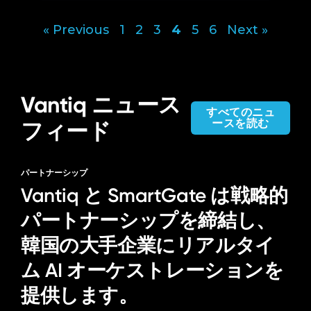
« Previous
1
2
3
4
5
6
Next »
投
稿
の
ペ
Vantiq ニュース
すべてのニュ
ー
ースを読む
フィード
ジ
送
パートナーシップ
り
Vantiq と SmartGate は戦略的
パートナーシップを締結し、
韓国の大手企業にリアルタイ
ム AI オーケストレーションを
提供します。