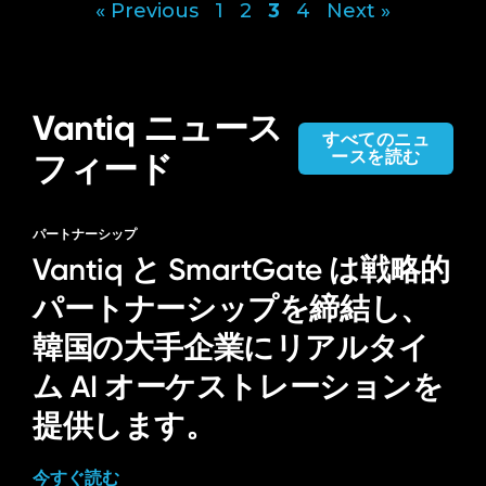
« Previous
1
2
3
4
Next »
投
稿
の
ペ
Vantiq ニュース
すべてのニュ
ー
ースを読む
フィード
ジ
送
パートナーシップ
り
Vantiq と SmartGate は戦略的
パートナーシップを締結し、
韓国の大手企業にリアルタイ
ム AI オーケストレーションを
提供します。
今すぐ読む