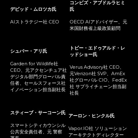
コンビズ・アブドルラヒミ
デビッド・ムロツカ氏
氏
AIストラテジー社 CEO
OECD AIアドバイザー、元
米国財務省上級政策顧問
トビー・エドゥアルド・レ
シュバー・アリ氏
ッドショー氏
Garden for Wildlife社
Verus Advisory社 CEO、
CEO、元アクセンチュア社
元Verizon社 SVP、AmEx
デジタル部門グローバル責
社グローバル CIO、FedEx
任者、セールスフォース社
社 サプライチェーン担当副
イノベーション担当副社長
社長
スティーブ・サーコーン氏
アーロン・ヒンクル氏
スマートシティカウンシル
Vapor.IO社 ソリューション
公共安全責任者、元 警察
アーキテクト
ディレクター