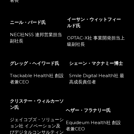
署長
イーサン
・ウィットフィー
ニール・バード氏
ルド氏
NEC社NSS 連邦営業担当
OPTAC-X社
事業開発担当
上
副社長
級
副社長
グレッグ・ヘイワード氏
シェーン・マクナミー博士
Trackable Health社 創設
Smile Digital Health社 最
者兼CEO
高成長責任者
クリステー・ウィルカーソ
ン氏
ヘザー・フラナリー氏
ジェイコブズ・ソリューシ
Equideum Health社 創設
ョン社 イノベーション及
者兼CEO
びデジタルコンサルティン