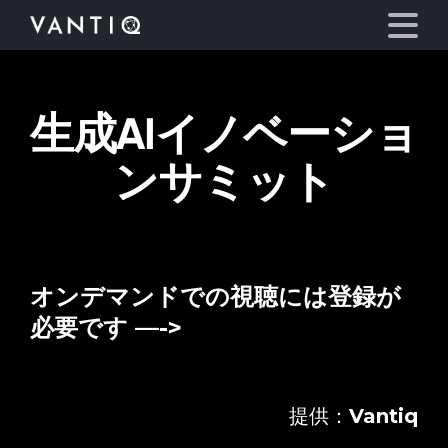
生成AIイノベーショ
プラットフォーム
ンサミット
事業内容
パートナーシップ
オンデマンドでの視聴には登録が
お役立ち情報
必要です —->
会社情報
言語
提供：
Vantiq