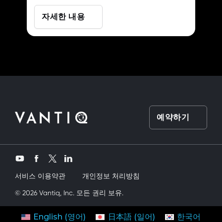
자세한 내용
예약하기
Twitter
YouTube
Facebook
LinkedIn
서비스 이용약관
개인정보 처리방침
vey kardeşimi siktik
© 2026 Vantiq, Inc. 모든 권리 보유.
mobil porno
ve bir yandanda onu nasıl kullanırı
연락처
시작하기
English
(
영어
)
日本語
(
일어
)
한국어