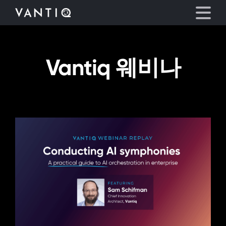
Vantiq 웨비나
플랫폼
산업
파트너
회사
리소스
언어