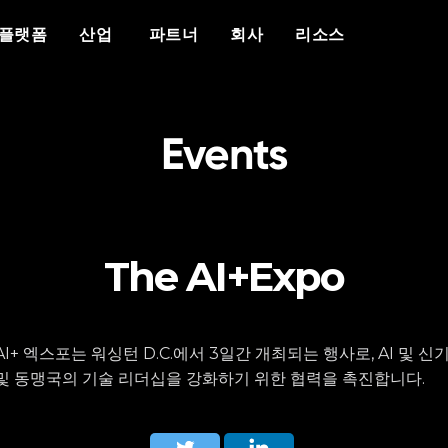
개요
우리가 누구인가
차별화 요소
이벤트
백서
보도 자료
산업
플랫폼
산업
파트너
회사
리소스
플랫폼
Vantiq 소개
에이전틱 AI
이벤트 캘린더
자세한 내용
리소스
공공 안전
데이터 시트
의료
Vantiq을 선택해야 하는 이유
생성형 AI
에이전틱 AI 서밋
반티크와 파트너십을 맺는 이유
현재 파트너 리소스
성공 사례
국방
비디오/웨비나
에너지
교육
사례 연구
우리 팀
실시간 애플리케이
다보스에 있는 반티
커뮤니티 포털
사이버 보안
블로그
증언
경력
Events
이벤트 중심 아키텍처
팟캐스트
The AI+Expo
I+ 엑스포는 워싱턴 D.C.에서 3일간 개최되는 행사로, AI 및 
및 동맹국의 기술 리더십을 강화하기 위한 협력을 촉진합니다.