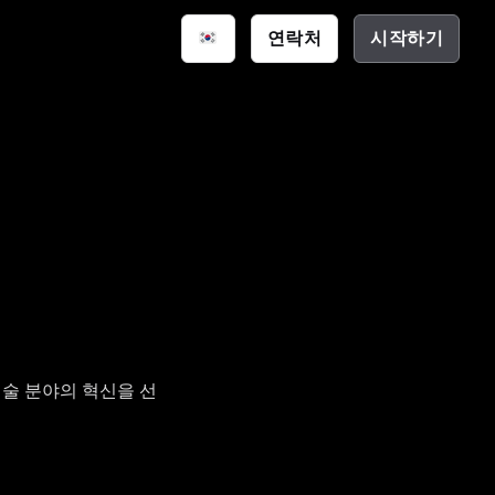
연락처
시작하기
스마트 공간
통신
션
크 하우스
(EDA)
신기술 분야의 혁신을 선