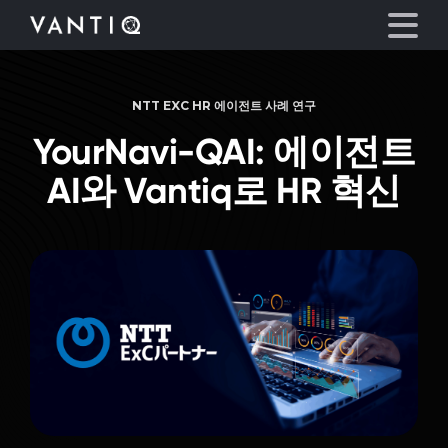
NTT EXC HR 에이전트 사례 연구
플랫폼
YourNavi-QAI:
에이전트
산업
AI와 Vantiq로 HR 혁신
파트너
회사
리소스
언어