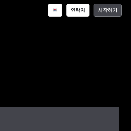
연락처
시작하기
스마트 공간
통신
션
크 하우스
(EDA)