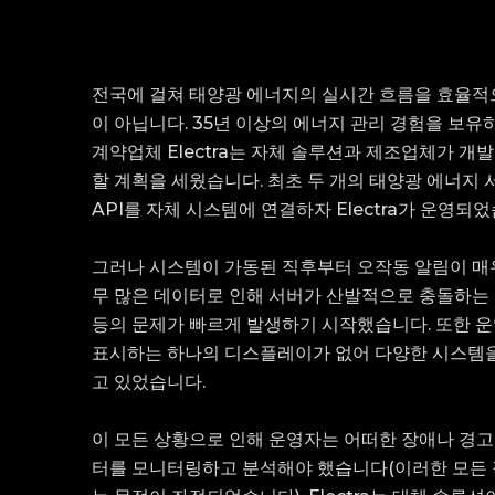
전국에 걸쳐
태양광 에너지의 실시간
흐름을 효율적
이 아닙니다. 35년 이상의 에너지 관리 경험을 보
계약업체 Electra는
자체 솔루션과 제조업체가 개
할 계획을 세웠습니다.
최초
두
개의
태양광
에너지 
API를
자체 시스템에
연결하자
Electra가
운영되었
그러나 시스템이 가동된 직후부터
오작동
알림이 매
무 많은
데이터로 인해
서버가
산발적으로 충돌하는 
등의
문제가
빠르게
발생하기 시작했습니다. 또한 
표시하는
하나의
디스플레이가 없어 다양한 시스템
고 있었습니다.
이
모든
상황으로 인해
운영자는
어떠한 장애나 경고
터를 모니터링하고 분석해야
했습니다(이러한 모든