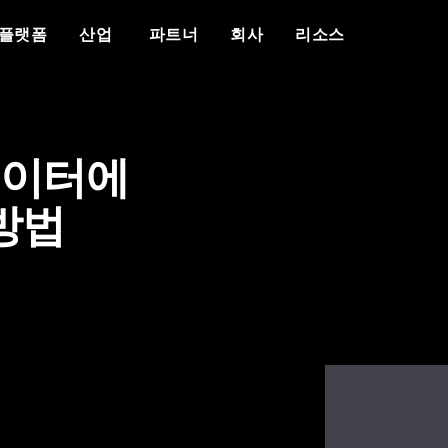
개요
우리가 누구인가
차별화 요소
이벤트
백서
보도 자료
산업
플랫폼
산업
파트너
회사
리소스
플랫폼
Vantiq 소개
에이전틱 AI
이벤트 캘린더
자세한 내용
리소스
공공 안전
데이터 시트
의료
Vantiq을 선택해야 하는 이유
생성형 AI
에이전틱 AI 서밋
반티크와 파트너십을 맺는 이유
현재 파트너 리소스
성공 사례
국방
비디오/웨비나
에너지
교육
사례 연구
우리 팀
실시간 애플리케이
다보스에 있는 반티
커뮤니티 포털
사이버 보안
블로그
증언
경력
이벤트 중심 아키텍처
팟캐스트
데이터에
방법