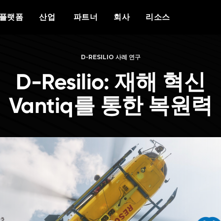
개요
우리가 누구인가
차별화 요소
이벤트
백서
보도 자료
산업
플랫폼
산업
파트너
회사
리소스
플랫폼
Vantiq 소개
에이전틱 AI
이벤트 캘린더
자세한 내용
리소스
공공 안전
데이터 시트
의료
Vantiq을 선택해야 하는 이유
생성형 AI
에이전틱 AI 서밋
반티크와 파트너십을 맺는 이유
현재 파트너 리소스
성공 사례
국방
비디오/웨비나
에너지
교육
사례 연구
우리 팀
실시간 애플리케이
다보스에 있는 반티
커뮤니티 포털
D-RESILIO 사례 연구
사이버 보안
블로그
증언
경력
이벤트 중심 아키텍처
D-Resilio: 재해 혁신
팟캐스트
Vantiq를 통한 복원력