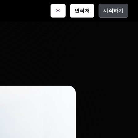
연락처
시작하기
스마트 공간
통신
션
크 하우스
(EDA)