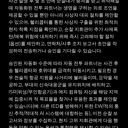
사건 발생 후 몇 초 만에 순찰대가 충격을 받고 취약해질
때 자동화된 전투 파트너는 생명을 구하는 의료 조언을
제공할 수 있을 뿐만 아니라 사상자 대피 절차를 제안할
수 있으며, 헬리콥터를 통한 사상자 구출을 위한 최적의
현지 착륙 지점을 확인하고, 순찰 지휘관이 추가 사제폭
탄/매복 위험에 대처하기 위해 즉시 고려해야 할 절차
(옵션)를 제안하고, 연락처/사후 조치 보고서 초안을 작
성하여 전송하거나 승인을 기다릴 수 있습니다.
승인된 자동화 수준에 따라 자동 전투 파트너는 사건 후
송 헬리콥터와 호위대를 급격히 이동시키고, 필요한 경
우 전술적 항공 지원을 사거리에 불러들이며, 요약을 제
공하고, 부대의 신속대응군을 유지위치에 배치하고,
ISR(위성/무인항공기)과 에지 컴퓨팅 자산을 해당 지역
에 집중시켜 적 목표물을 찾거나 유용한 효과를 제안할
수 있습니다(예: 다른 IED를 방해하기 위한 EW/적의 통
신 추적/적대적 AI 시스템에 대항하는 등), 이전 순찰 보
고서와 정보를 수집하고, 현지 고위 지휘관에게 다음 행
동을 알릴 수 있는 옵션과 통찰력을 제시할 수 있습니다.