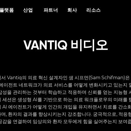
개요
우리가 누구인가
차별화 요소
이벤트
백서
보도 자료
산업
플랫폼
산업
파트너
회사
리소스
플랫폼
Vantiq 소개
에이전틱 AI
이벤트 캘린더
자세한 내용
리소스
공공 안전
데이터 시트
의료
Vantiq을 선택해야 하는 이유
생성형 AI
에이전틱 AI 서밋
반티크와 파트너십을 맺는 이유
현재 파트너 리소스
성공 사례
국방
비디오/웨비나
에너지
교육
사례 연구
우리 팀
실시간 애플리케이
다보스에 있는 반티
커뮤니티 포털
사이버 보안
블로그
증언
경력
VANTIQ 비디오
이벤트 중심 아키텍처
팟캐스트
 Vantiq의 의료 혁신 설계자인 샘 시프먼(Sam Schifman)
반 에이전트 네트워크가 의료 서비스를 어떻게 변화시키고 있는지 
잡성을 관리하는 것부터 학습하고 적응하며 신뢰를 얻는 지능형 
 세션은 생성형 AI를 기반으로 하는 의료 워크플로우의 미래를 
 AI 에이전트가 어떻게 인간의 개입을 유지하면서 치료를 간소화
며, 환자의 결과를 향상시키는지 강조합니다. 궁극적으로, 적응
공감을 연결하여 임상의와 환자 모두에게 힘을 실어주는지 보여줍