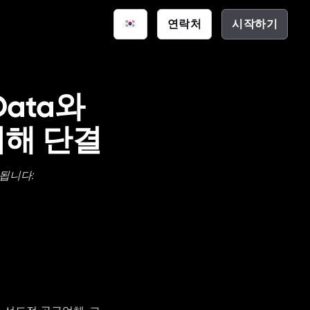
연락처
시작하기
스마트 공간
통신
션
크 하우스
 Data와
(EDA)
 위해 단결
됩니다: