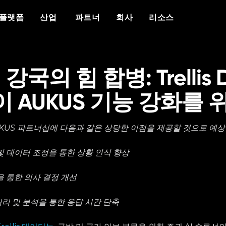
개요
우리가 누구인가
차별화 요소
이벤트
백서
보도 자료
산업
플랫폼
산업
파트너
회사
리소스
플랫폼
Vantiq 소개
에이전틱 AI
이벤트 캘린더
자세한 내용
리소스
공공 안전
데이터 시트
의료
Vantiq을 선택해야 하는 이유
생성형 AI
에이전틱 AI 서밋
반티크와 파트너십을 맺는 이유
현재 파트너 리소스
성공 사례
국방
비디오/웨비나
에너지
교육
사례 연구
우리 팀
실시간 애플리케이
다보스에 있는 반티
커뮤니티 포털
사이버 보안
블로그
증언
 강국의 힘 합병: Trellis
경력
이벤트 중심 아키텍처
팟캐스트
q이 AUKUS 기능 강화를
KUS 파트너십에 다음과 같은 상당한 이점을 제공할 것으로 예상
 및 데이터 조정을 통한 상황 인식 향상
석을 통한 의사 결정 개선
처리 및 분석을 통한 응답 시간 단축